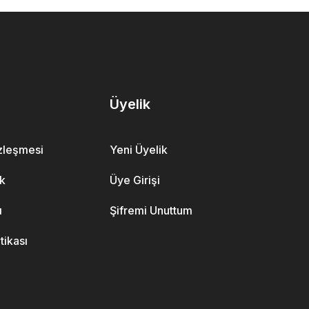
Üyelik
özleşmesi
Yeni Üyelik
ik
Üye Girişi
ı
Şifremi Unuttum
itikası