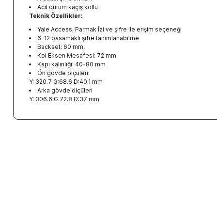
Acil durum kaçış kollu
Teknik Özellikler:
Yale Access, Parmak İzi ve şifre ile erişim seçeneği
6-12 basamaklı şifre tanımlanabilme
Backset: 60 mm,
Kol Eksen Mesafesi: 72 mm
Kapı kalınlığı: 40-80 mm
Ön gövde ölçüleri:
Y: 320.7 G:68.6 D:40.1 mm
Arka gövde ölçüleri
Y: 306.6 G:72.8 D:37 mm