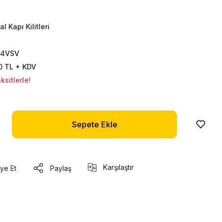
al Kapı Kilitleri
4VSV
0 TL + KDV
sitlerle!
Sepete Ekle
Karşılaştır
ye Et
Paylaş