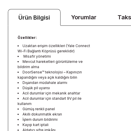
Yorumlar
Taks
Ürün Bilgisi
Özellikler:
Uzaktan erişim özellikleri (Yale Connect
Wi-Fi Bağlantı Köprüsü gereklidir)
Misafir yönetimi
Mevcut hareketleri görüntüleme ve
bildirim alma
DoorSense™ teknolojisi – Kapınızın
kapandığını veya açık kaldığını bilin
Dışarıdan müdahale alarmı
Düşük pil uyarısı
Acil durumlar için mekanik anahtar
Acil durumlar için standart 9V pil ile
kullanım
Gümüş renkli panel
Akıllı dokunmatik ekran
İşlem durum bildirimi
Kayıp kart iptali
Aldatıcı şifre imkânı