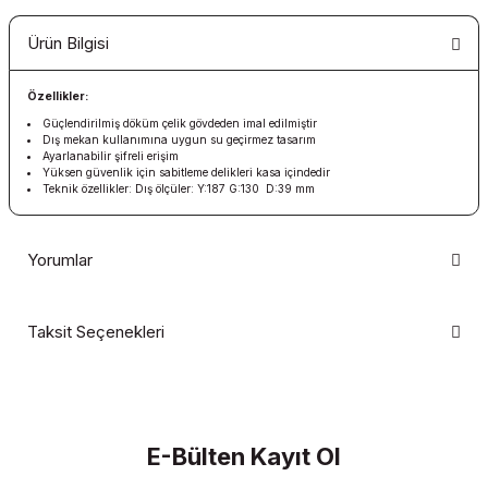
Ürün Bilgisi
Özellikler:
Güçlendirilmiş döküm çelik gövdeden imal edilmiştir
Dış mekan kullanımına uygun su geçirmez tasarım
Ayarlanabilir şifreli erişim
Yüksen güvenlik için sabitleme delikleri kasa içindedir
Teknik özellikler: Dış ölçüler: Y:187 G:130 D:39 mm
Yorumlar
Taksit Seçenekleri
Bu ürüne ilk yorumu siz yapın!
Yorum Yaz
E-Bülten Kayıt Ol