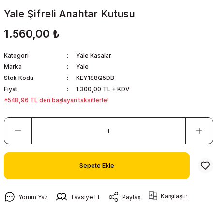
Yale Şifreli Anahtar Kutusu
1.560,00 ₺
Kategori
Yale Kasalar
Marka
Yale
Stok Kodu
KEY188Q5DB
Fiyat
1.300,00 TL + KDV
*548,96 TL den başlayan taksitlerle!
Sepete Ekle
Karşılaştır
Yorum Yaz
Tavsiye Et
Paylaş