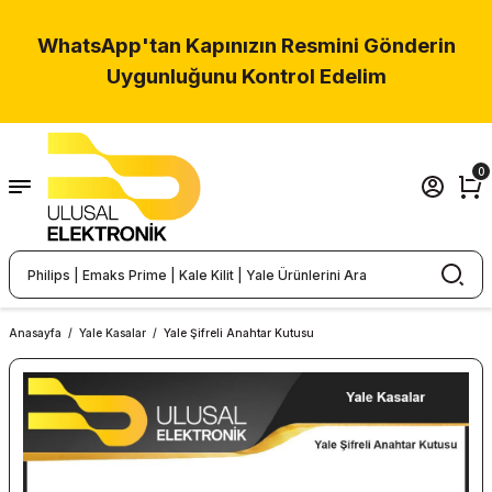
Geri Dön
WhatsApp'tan Kapınızın Resmini Gönderin
Uygunluğunu Kontrol Edelim
v Güvenliği
r
0
ralar
mlar
olama
Anasayfa
Yale Kasalar
Yale Şifreli Anahtar Kutusu
m
 Aksesuarlar