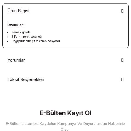
Ürün Bilgisi
Özellikler:
Zamak gövde
3 Farklı renk seçeneği
Değiştirilebilir şifre kombinasyonu
Yorumlar
Taksit Seçenekleri
Bu ürüne ilk yorumu siz yapın!
Yorum Yaz
E-Bülten Kayıt Ol
E-Bülten Listemize Kaydolun Kampanya Ve Duyurulardan Haberiniz
Olsun