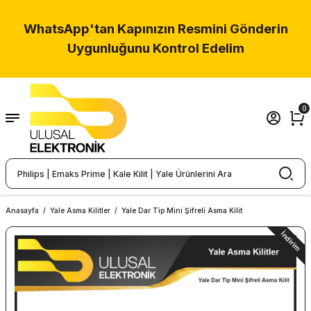
Geri Dön
WhatsApp'tan Kapınızın Resmini Gönderin
Uygunluğunu Kontrol Edelim
v Güvenliği
r
0
ralar
mlar
olama
Anasayfa
Yale Asma Kilitler
Yale Dar Tip Mini Şifreli Asma Kilit
m
İndirim
 Aksesuarlar