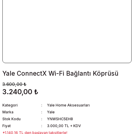
Yale ConnectX Wi-Fi Bağlantı Köprüsü
3.600,00 ₺
3.240,00 ₺
Kategori
Yale Home Aksesuarları
Marka
Yale
Stok Kodu
YNWSHC5EH8
Fiyat
3.000,00 TL + KDV
*1.140,16 TL den başlayan taksitlerle!