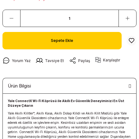
Sepete Ekle
Karşılaştır
Yorum Yaz
Tavsiye Et
Paylaş
Ürün Bilgisi
Yale ConnectX Wi-Fi Köprüsü ile Akıllı Ev Güvenlik Deneyiminizi En Üst
Düzeye Çıkarın
Yale Akıllı Kilitler*, Akıllı Kasa, Akıllı Dolap Kilidi ve Akıllı Kilit Modülü gibi Yale
Akıllı Güvenlik Ekosistemi cihazlarınızı Yale ConnectX Wi-Fi Köprüsü ile entegre
ederek ek özellik ve işlevlere erişin. Kesintisiz uzaktan erişimin ve sesli asistan
uyumluluğunun keyfini çıkarın, konforu ve kontrolü parmaklarınızın ucuna
getirin. ConnectX Wi-Fi Köprüsü, Akıllı Güvenlik Ekosistemi cihazlarınızı Yale
Home uygulamasıyla dilediğiniz yerden kontrol edebilmenizi sağlar. Dışarıdayken