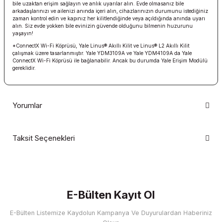
bile uzaktan erişim sağlayın ve anlık uyarılar alın. Evde olmasanız bile
arkadaşlarınızı ve ailenizi anında içeri alın, cihazlarınızın durumunu istediğiniz
zaman kontrol edin ve kapınız her kilitlendiğinde veya açıldığında anında uyarı
alın. Siz evde yokken bile evinizin güvende olduğunu bilmenin huzurunu
yaşayın!
*ConnectX Wi-Fi Köprüsü, Yale Linus® Akıllı Kilit ve Linus® L2 Akıllı Kilit
çalışmak üzere tasarlanmıştır. Yale YDM3109A ve Yale YDM4109A da Yale
ConnectX Wi-Fi Köprüsü ile bağlanabilir. Ancak bu durumda Yale Erişim Modülü
gereklidir.
Yorumlar
Taksit Seçenekleri
Bu ürüne ilk yorumu siz yapın!
Yorum Yaz
E-Bülten Kayıt Ol
E-Bülten Listemize Kaydolun Kampanya Ve Duyurulardan Haberiniz