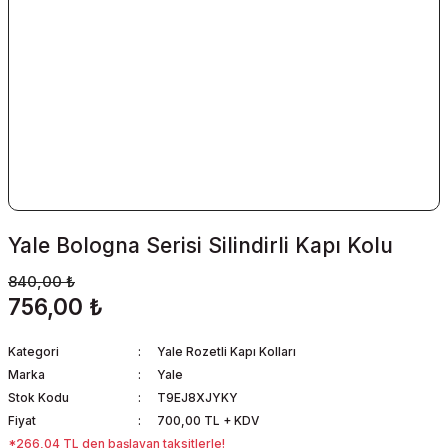
Yale Bologna Serisi Silindirli Kapı Kolu
840,00 ₺
756,00 ₺
Kategori
Yale Rozetli Kapı Kolları
Marka
Yale
Stok Kodu
T9EJ8XJYKY
Fiyat
700,00 TL + KDV
*266,04 TL den başlayan taksitlerle!