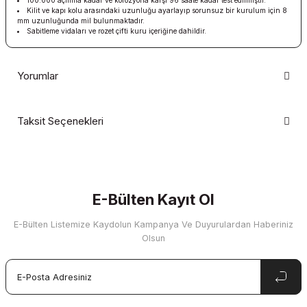
100.000 açılıma kadar ve korozyona karşı 96 saate kadar test edilmiştir.
Kilit ve kapı kolu arasındaki uzunluğu ayarlayıp sorunsuz bir kurulum için 8
mm uzunluğunda mil bulunmaktadır.
Sabitleme vidaları ve rozet çifti kuru içeriğine dahildir.
Yorumlar
Taksit Seçenekleri
Bu ürüne ilk yorumu siz yapın!
Yorum Yaz
E-Bülten Kayıt Ol
E-Bülten Listemize Kaydolun Kampanya Ve Duyurulardan Haberiniz
Olsun