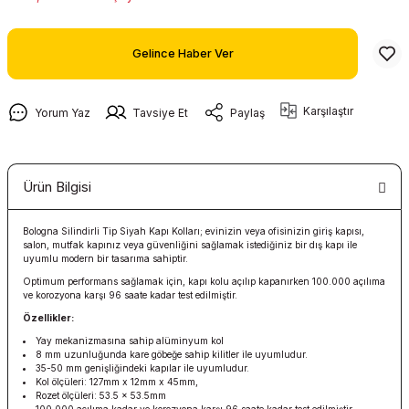
Gelince Haber Ver
Karşılaştır
Yorum Yaz
Tavsiye Et
Paylaş
Ürün Bilgisi
Bologna Silindirli Tip Siyah Kapı Kolları; evinizin veya ofisinizin giriş kapısı,
salon, mutfak kapınız veya güvenliğini sağlamak istediğiniz bir dış kapı ile
uyumlu modern bir tasarıma sahiptir.
Optimum performans sağlamak için, kapı kolu açılıp kapanırken 100.000 açılıma
ve korozyona karşı 96 saate kadar test edilmiştir.
Özellikler:
Yay mekanizmasına sahip alüminyum kol
8 mm uzunluğunda kare göbeğe sahip kilitler ile uyumludur.
35-50 mm genişliğindeki kapılar ile uyumludur.
Kol ölçüleri: 127mm x 12mm x 45mm,
Rozet ölçüleri: 53.5 x 53.5mm