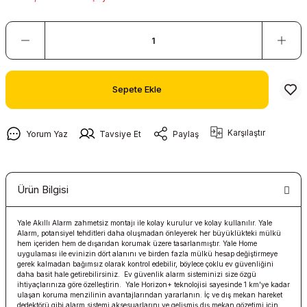
Sepete Ekle
Karşılaştır
Yorum Yaz
Tavsiye Et
Paylaş
Ürün Bilgisi
Yale Akıllı Alarm zahmetsiz montajı ile kolay kurulur ve kolay kullanılır. Yale
Alarm, potansiyel tehditleri daha oluşmadan önleyerek her büyüklükteki mülkü
hem içeriden hem de dışarıdan korumak üzere tasarlanmıştır. Yale Home
uygulaması ile evinizin dört alanını ve birden fazla mülkü hesap değiştirmeye
gerek kalmadan bağımsız olarak kontrol edebilir, böylece çoklu ev güvenliğini
daha basit hale getirebilirsiniz. Ev güvenlik alarm sisteminizi size özgü
ihtiyaçlarınıza göre özelleştirin. Yale Horizon+ teknolojisi sayesinde 1 km'ye kadar
ulaşan koruma menzilinin avantajlarından yararlanın. İç ve dış mekan hareket
dedektörü gibi alarm sistemi aksesuarlarını ve gelişmiş dış mekan gözetimi için