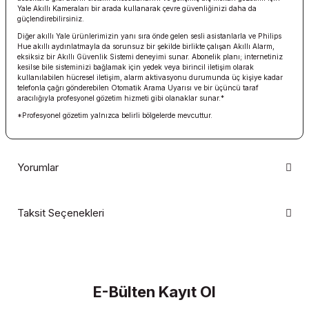
Yale Akıllı Kameraları bir arada kullanarak çevre güvenliğinizi daha da
güçlendirebilirsiniz.
Diğer akıllı Yale ürünlerimizin yanı sıra önde gelen sesli asistanlarla ve Philips
Hue akıllı aydınlatmayla da sorunsuz bir şekilde birlikte çalışan Akıllı Alarm,
eksiksiz bir Akıllı Güvenlik Sistemi deneyimi sunar. Abonelik planı; internetiniz
kesilse bile sisteminizi bağlamak için yedek veya birincil iletişim olarak
kullanılabilen hücresel iletişim, alarm aktivasyonu durumunda üç kişiye kadar
telefonla çağrı gönderebilen Otomatik Arama Uyarısı ve bir üçüncü taraf
aracılığıyla profesyonel gözetim hizmeti gibi olanaklar sunar.*
*Profesyonel gözetim yalnızca belirli bölgelerde mevcuttur.
Yorumlar
Taksit Seçenekleri
Bu ürüne ilk yorumu siz yapın!
Yorum Yaz
E-Bülten Kayıt Ol